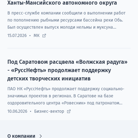
Ханты-Мансийского автономного округа
В пресс-службе компании сообщили о выполнении работ
по пополнению рыбными ресурсами бассейна реки Обь.
Был осуществлен выпуск молоди нельмы и муксуна
численностью 80,5 тыс. мальков.
15.07.2026
МК
Под Саратовом расцвела «Волжская радуга»
- «РуссНефть» продолжает поддержку
детских творческих инициатив
ПАО НК «РуссНефть» продолжает поддержку социально-
значимых проектов в регионах. В Саратове на базе
оздоровительного центра «Ровесник» под патронатом
Компании стартовал, ставший уже традиционным, проект
10.06.2026
Бизнес-вектор
«Волжская радуга 2026».
О компании