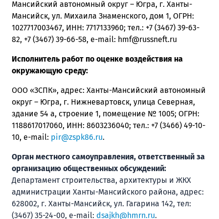
Мансийский автономный округ – Югра, г. Ханты-
Мансийск, ул. Михаила Знаменского, дом 1, ОГРН:
1027717003467, ИНН: 7717133960; тел.: +7 (3467) 39-63-
82, +7 (3467) 39-66-58, е-mail:
hmf@russneft.ru
Исполнитель работ по оценке воздействия на
окружающую среду:
ООО «ЗСПК», адрес: Ханты-Мансийский автономный
округ – Югра, г. Нижневартовск, улица Северная,
здание 54 а, строение 1, помещение № 1005; ОГРН:
1188617017060, ИНН:
8603236040
; тел.: +7 (3466) 49-10-
10, е-
m
ail:
pir@zspk86.ru
.
Орган местного самоуправления, ответственный за
организацию общественных обсуждений:
Департамент строительства, архитектуры и ЖКХ
администрации Ханты-Мансийского района, адрес:
628002, г. Ханты-Мансийск, ул. Гагарина 142, тел:
(3467) 35-24-00, е-mail:
dsajkh@hmrn.ru
.