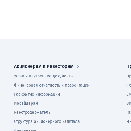
Акционерам и инвесторам
П
Устав и внутренние документы
Пр
Финансовая отчетность и презентации
Фо
Раскрытие информации
СМ
Инсайдерам
В
Реестродержатель
Га
Структура акционерного капитала
И
Дивиденды