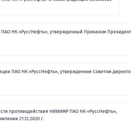
ПАО НК «РуссНефть», утвержденный Приказом Президен
ции ПАО НК «РуссНефть», утвержденное Советом директ
асти противодействия НИИИМР ПАО НК «РуссНефть»,
пании 21.12.2020 г.