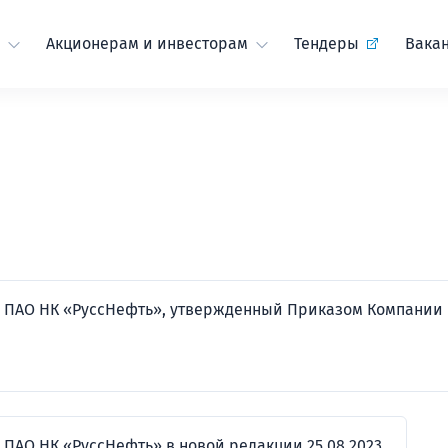
Акционерам и инвесторам
Тендеры
Вака
 ПАО НК «РуссНефть», утвержденный Приказом Компании
АО НК «РуссНефть» в новой редакции 25.08.2023