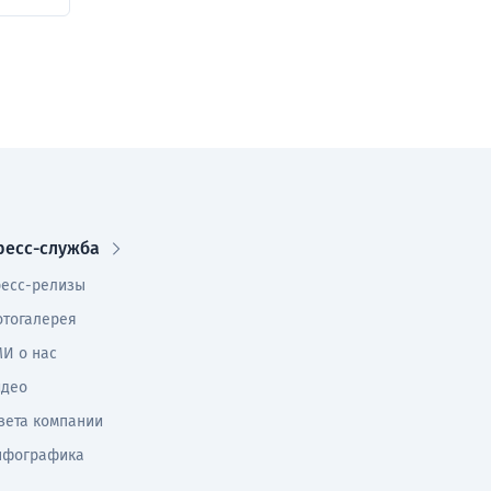
ресс-служба
есс-релизы
тогалерея
И о нас
идео
зета компании
нфографика