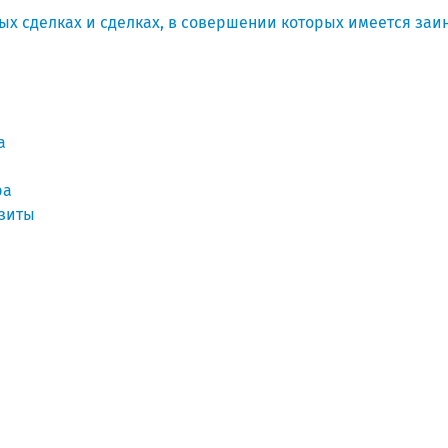
ых сделках и сделках, в совершении которых имеется заи
а
ра
изиты