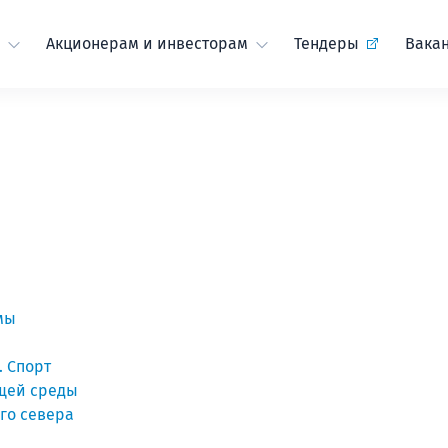
Акционерам и инвесторам
Тендеры
Вака
мы
 Спорт
щей среды
го севера