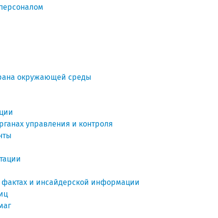
 персоналом
храна окружающей среды
кции
рганах управления и контроля
нты
нтации
 фактах и инсайдерской информации
иц
маг