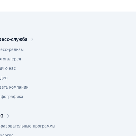
ресс-служба
есс-релизы
тогалерея
И о нас
идео
зета компании
нфографика
SG
разовательные программы
ология