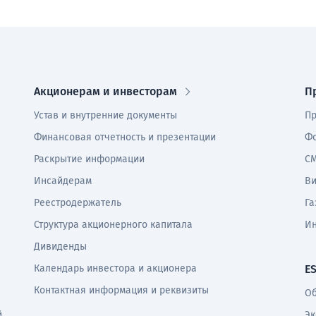
Акционерам и инвесторам
П
Устав и внутренние документы
Пр
Финансовая отчетность и презентации
Фо
Раскрытие информации
СМ
Инсайдерам
В
Реестродержатель
Га
Структура акционерного капитала
И
Дивиденды
Календарь инвестора и акционера
E
Контактная информация и реквизиты
Об
й
Эк