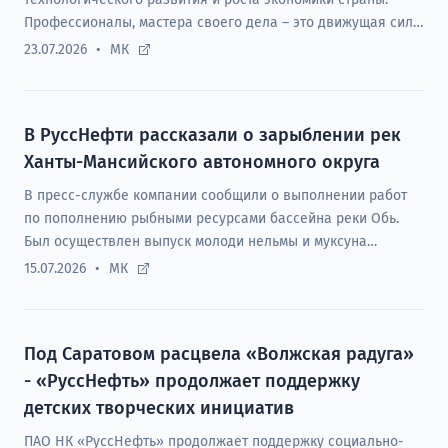
Профессионалы, мастера своего дела – это движущая сила
предприятий любых отраслей экономики.
23.07.2026
МК
В РуссНефти рассказали о зарыблении рек
Ханты-Мансийского автономного округа
В пресс-службе компании сообщили о выполнении работ
по пополнению рыбными ресурсами бассейна реки Обь.
Был осуществлен выпуск молоди нельмы и муксуна
численностью 80,5 тыс. мальков.
15.07.2026
МК
Под Саратовом расцвела «Волжская радуга»
- «РуссНефть» продолжает поддержку
детских творческих инициатив
ПАО НК «РуссНефть» продолжает поддержку социально-