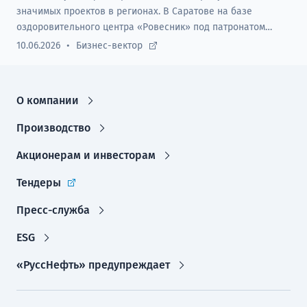
значимых проектов в регионах. В Саратове на базе
оздоровительного центра «Ровесник» под патронатом
Компании стартовал, ставший уже традиционным, проект
10.06.2026
Бизнес-вектор
«Волжская радуга 2026».
О компании
Производство
Акционерам и инвесторам
Тендеры
Пресс-служба
ESG
«РуссНефть» предупреждает