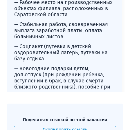
Рабочее место на производственных
объектах филиала, расположенных в
Саратовской области
Стабильная работа, своевременная
выплата заработной платы, оплата
больничных листов
Соцпакет (путевки в детский
оздоровительный лагерь, путевки на
базу отдыха
новогодние подарки детям,
доп.отпуск (при рождении ребенка,
вступлении в брак, в случае смерти
близкого родственника), пособие при
уходе на пенсию, материальная
помощь в сложных жизненных
ситуациях)
Специальные программы для
Поделиться ссылкой по этой вакансии
начинающих специалистов
(подъемные, частичная компенсация
Скопировать ссылку