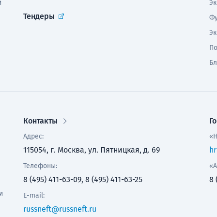
й
Эк
Тендеры
Фу
Эк
По
Бл
Контакты
Г
Адрес:
«Н
115054, г. Москва, ул. Пятницкая, д. 69
hr
Телефоны:
«А
8 (495) 411-63-09, 8 (495) 411-63-25
8 
и
E-mail:
russneft@russneft.ru