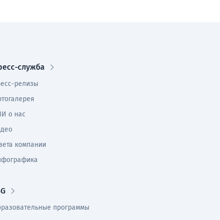
ресс-служба
есс-релизы
тогалерея
И о нас
идео
зета компании
нфографика
SG
разовательные программы