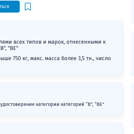
ться
ями всех типов и марок, отнесенными к
", "BE"
е 750 кг, макс. масса более 3,5 тн., число
удостоверение категории категорий “B”, “ВE”