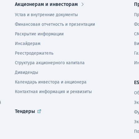
Акционерам и инвесторам
П
Устав и внутренние документы
Пр
Финансовая отчетность и презентации
Фо
Раскрытие информации
СМ
Инсайдерам
В
Реестродержатель
Га
Структура акционерного капитала
И
Дивиденды
Календарь инвестора и акционера
E
Контактная информация и реквизиты
Об
й
Эк
Тендеры
Фу
Эк
По