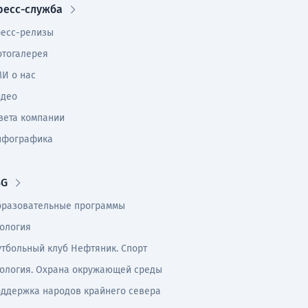
ресс-служба
есс-релизы
тогалерея
И о нас
идео
зета компании
нфографика
SG
разовательные программы
ология
тбольный клуб Нефтяник. Спорт
ология. Охрана окружающей среды
ддержка народов крайнего севера